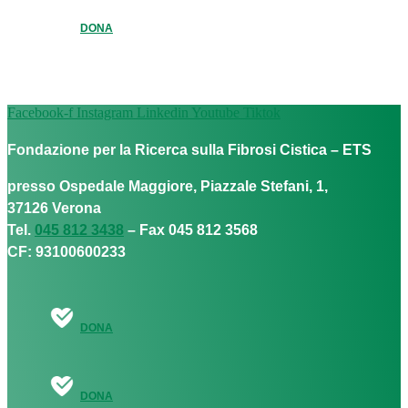
DONA
Facebook-f
Instagram
Linkedin
Youtube
Tiktok
Fondazione per la Ricerca sulla Fibrosi Cistica – ETS
presso Ospedale Maggiore, Piazzale Stefani, 1,
37126 Verona
Tel.
045 812 3438
– Fax 045 812 3568
CF: 93100600233
DONA
DONA