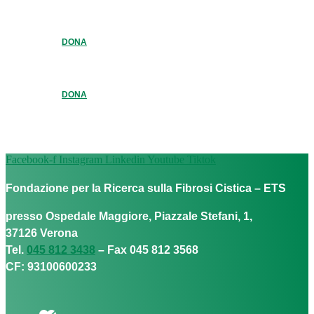
DONA
DONA
Facebook-f
Instagram
Linkedin
Youtube
Tiktok
Fondazione per la Ricerca sulla Fibrosi Cistica – ETS
presso Ospedale Maggiore, Piazzale Stefani, 1,
37126 Verona
Tel.
045 812 3438
– Fax 045 812 3568
CF: 93100600233