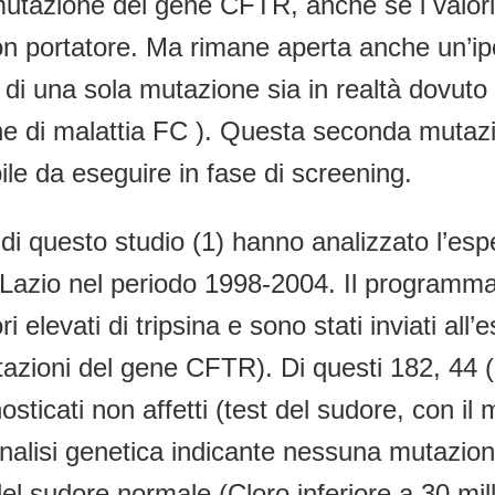
 mutazione del gene CFTR, anche se i valori
n portatore. Ma rimane aperta anche un’ipot
ri di una sola mutazione sia in realtà dovu
 di malattia FC ). Questa seconda mutazion
le da eseguire in fase di screening.
i di questo studio (1) hanno analizzato l’e
 Lazio nel periodo 1998-2004. Il programm
 elevati di tripsina e sono stati inviati all’
tazioni del gene CFTR). Di questi 182, 44 (
sticati non affetti (test del sudore, con il 
 analisi genetica indicante nessuna mutazion
 sudore normale (Cloro inferiore a 30 millim