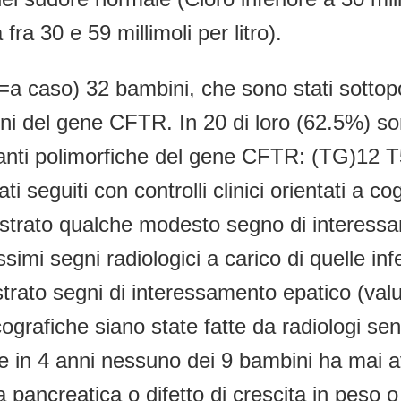
fra 30 e 59 millimoli per litro).
(=a caso) 32 bambini, che sono stati sottop
roni del gene CFTR. In 20 di loro (62.5%) so
nti polimorfiche del gene CFTR: (TG)12 T5
ti seguiti con controlli clinici orientati a 
strato qualche modesto segno di interessame
issimi segni radiologici a carico di quelle in
rato segni di interessamento epatico (valut
grafiche siano state fatte da radiologi sens
he in 4 anni nessuno dei 9 bambini ha mai
pancreatica o difetto di crescita in peso o 