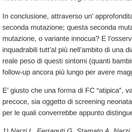
In conclusione, attraverso un’ approfondit
seconda mutazione; questa seconda mutazio
mutazione, o variante innocua? E l’osserva
inquadrabili tutt’al più nell’ambito di una
reale peso di questi sintomi (quanti bambi
follow-up ancora più lungo per avere magg
E’ giusto che una forma di FC “atipica”, v
precoce, sia oggetto di screening neonat
per le quali converrebbe appunto distingue
1) Narzi L, Ferraguti G, Stamato A, Narzi 