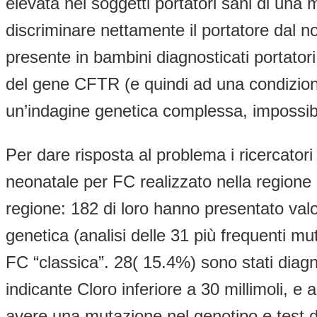
elevata nei soggetti portatori sani di una
discriminare nettamente il portatore dal no
presente in bambini diagnosticati portato
del gene CFTR (e quindi ad una condizione
un’indagine genetica complessa, impossibi
Per dare risposta al problema i ricercator
neonatale per FC realizzato nella regione
regione: 182 di loro hanno presentato valori
genetica (analisi delle 31 più frequenti mu
FC “classica”. 28( 15.4%) sono stati diagno
indicante Cloro inferiore a 30 millimoli, e
avere una mutazione nel genotipo e test del