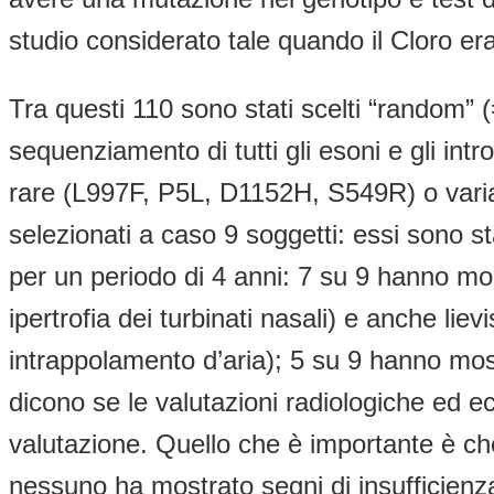
studio considerato tale quando il Cloro era 
Tra questi 110 sono stati scelti “random” 
sequenziamento di tutti gli esoni e gli int
rare (L997F, P5L, D1152H, S549R) o varia
selezionati a caso 9 soggetti: essi sono sta
per un periodo di 4 anni: 7 su 9 hanno mo
ipertrofia dei turbinati nasali) e anche liev
intrappolamento d’aria); 5 su 9 hanno most
dicono se le valutazioni radiologiche ed eco
valutazione. Quello che è importante è c
nessuno ha mostrato segni di insufficienza 