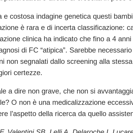
a e costosa indagine genetica questi bambin
ne è rara e di incerta classificazione: ca
zione clinica ha indicato che fino a 4 anni 
 diagnosi di FC “atipica”. Sarebbe necessario
ni non segnalati dallo screening alla stessa
iori certezze.
ale a dire non grave, che non si avvantaggi
ale? O non è una medicalizzazione eccessiv
re l’aspetto della ricerca da quello assiste
F, Valentini SB, Lelli A, Delaroche I, Lucar