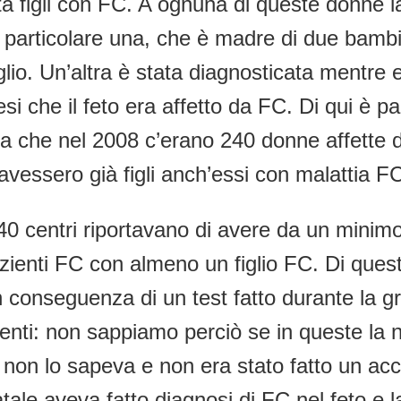
a figli con FC. A ognuna di queste donne la
 In particolare una, che è madre di due bamb
lio. Un’altra è stata diagnosticata mentre e
i che il feto era affetto da FC. Di qui è par
rta che nel 2008 c’erano 240 donne affette
 avessero già figli anch’essi con malattia F
40 centri riportavano di avere da un minim
pazienti FC con almeno un figlio FC. Di que
 in conseguenza di un test fatto durante la 
enti: non sappiamo perciò se in queste la na
 non lo sapeva e non era stato fatto un acc
atale aveva fatto diagnosi di FC nel feto e 