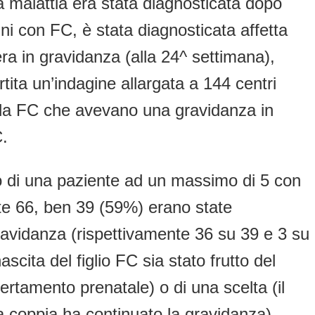
 malattia era stata diagnosticata dopo
ini con FC, è stata diagnosticata affetta
ra in gravidanza (alla 24^ settimana),
tita un’indagine allargata a 144 centri
 da FC che avevano una gravidanza in
C.
o di una paziente ad un massimo di 5 con
ste 66, ben 39 (59%) erano state
gravidanza (rispettivamente 36 su 39 e 3 su
scita del figlio FC sia stato frutto del
ertamento prenatale) o di una scelta (il
la coppia ha continuato la gravidanza).