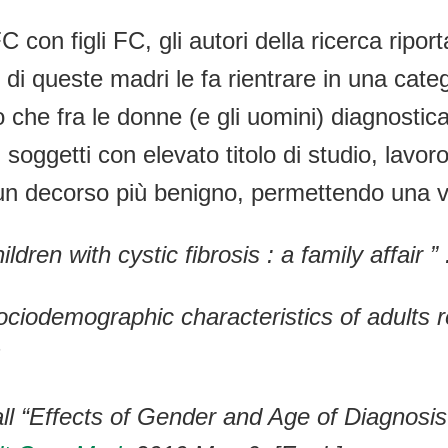
con figli FC, gli autori della ricerca riportan
 di queste madri le fa rientrare in una cate
 che fra le donne (e gli uomini) diagnosticati
soggetti con elevato titolo di studio, lavo
un decorso più benigno, permettendo una vi
en with cystic fibrosis : a family affair ” 
ciodemographic characteristics of adults rec
ll “
Effects of Gender and Age of Diagnosi