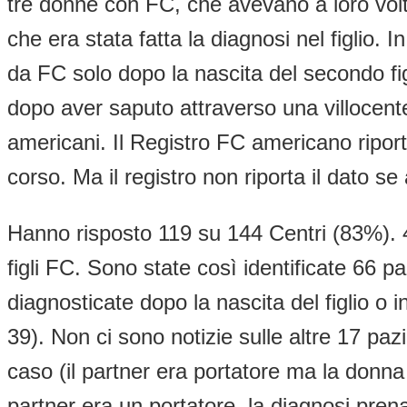
tre donne con FC, che avevano a loro volt
che era stata fatta la diagnosi nel figlio.
da FC solo dopo la nascita del secondo fig
dopo aver saputo attraverso una villocentes
americani. Il Registro FC americano ripo
corso. Ma il registro non riporta il dato se
Hanno risposto 119 su 144 Centri (83%). 
figli FC. Sono state così identificate 66 
diagnosticate dopo la nascita del figlio o
39). Non ci sono notizie sulle altre 17 pazi
caso (il partner era portatore ma la donna
partner era un portatore, la diagnosi pren