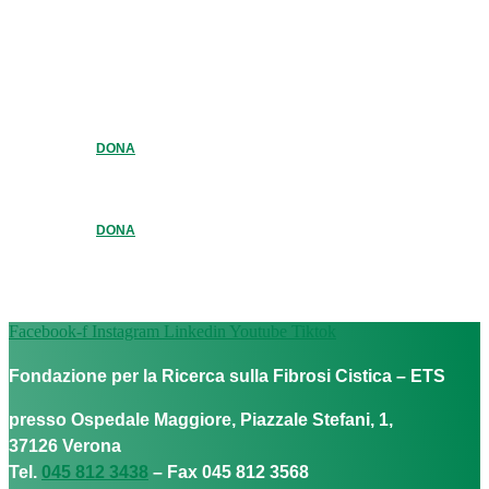
DONA
DONA
Facebook-f
Instagram
Linkedin
Youtube
Tiktok
Fondazione per la Ricerca sulla Fibrosi Cistica – ETS
presso Ospedale Maggiore, Piazzale Stefani, 1,
37126 Verona
Tel.
045 812 3438
– Fax 045 812 3568