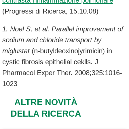
contrasta l’infiammazione polmonare
(Progressi di Ricerca, 15.10.08)
1. Noel S, et al. Parallel improvement of
sodium and chloride transport by
miglustat
(n-butyldeoxinojyrimicin) in
cystic fibrosis epithelial ceklls. J
Pharmacol Exper Ther. 2008;325:1016-
1023
ALTRE NOVITÀ
DELLA RICERCA