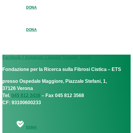
DONA
DONA
Facebook-f
Instagram
Linkedin
Youtube
Tiktok
Fondazione per la Ricerca sulla Fibrosi Cistica – ETS
presso Ospedale Maggiore, Piazzale Stefani, 1,
37126 Verona
Tel.
045 812 3438
– Fax 045 812 3568
CF: 93100600233
DONA