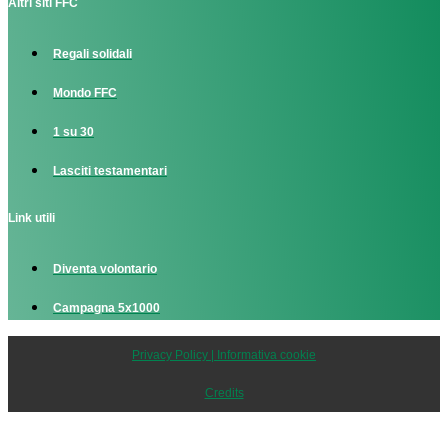
Altri siti FFC
Regali solidali
Mondo FFC
1 su 30
Lasciti testamentari
Link utili
Diventa volontario
Campagna 5x1000
Privacy Policy | Informativa cookie
Credits