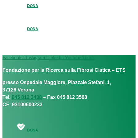
DONA
DONA
Facebook-f
Instagram
Linkedin
Youtube
Tiktok
Fondazione per la Ricerca sulla Fibrosi Cistica – ETS
presso Ospedale Maggiore, Piazzale Stefani, 1,
37126 Verona
Tel.
045 812 3438
– Fax 045 812 3568
CF: 93100600233
DONA