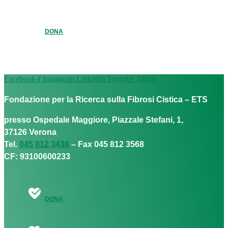
DONA
Facebook-f
Instagram
Linkedin
Youtube
Tiktok
Fondazione per la Ricerca sulla Fibrosi Cistica – ETS
presso Ospedale Maggiore, Piazzale Stefani, 1,
37126 Verona
Tel.
045 812 3438
– Fax 045 812 3568
CF: 93100600233
DONA