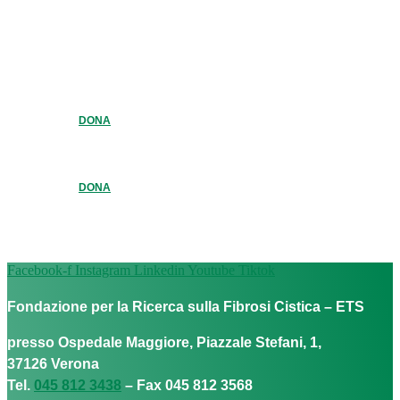
DONA
DONA
Facebook-f
Instagram
Linkedin
Youtube
Tiktok
Fondazione per la Ricerca sulla Fibrosi Cistica – ETS
presso Ospedale Maggiore, Piazzale Stefani, 1,
37126 Verona
Tel.
045 812 3438
– Fax 045 812 3568