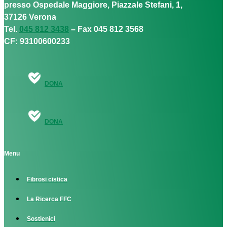
presso Ospedale Maggiore, Piazzale Stefani, 1,
37126 Verona
Tel.
045 812 3438
– Fax 045 812 3568
CF: 93100600233
DONA
DONA
Menu
Fibrosi cistica
La Ricerca FFC
Sostienici