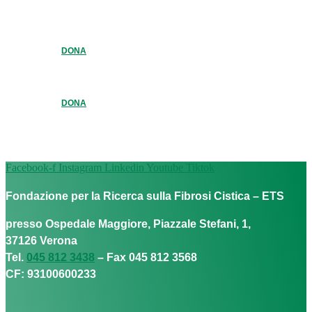
DONA
DONA
Facebook-f
Instagram
Linkedin
Youtube
Tiktok
Fondazione per la Ricerca sulla Fibrosi Cistica – ETS
presso Ospedale Maggiore, Piazzale Stefani, 1,
37126 Verona
Tel.
045 812 3438
– Fax 045 812 3568
CF: 93100600233