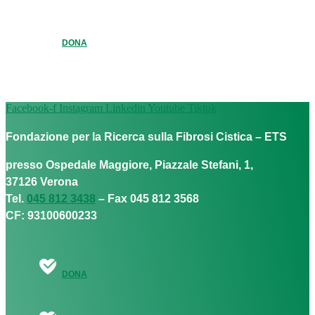
DONA
Facebook-f
Instagram
Linkedin
Youtube
Tiktok
Fondazione per la Ricerca sulla Fibrosi Cistica – ETS
presso Ospedale Maggiore, Piazzale Stefani, 1,
37126 Verona
Tel.
045 812 3438
– Fax 045 812 3568
CF: 93100600233
DONA