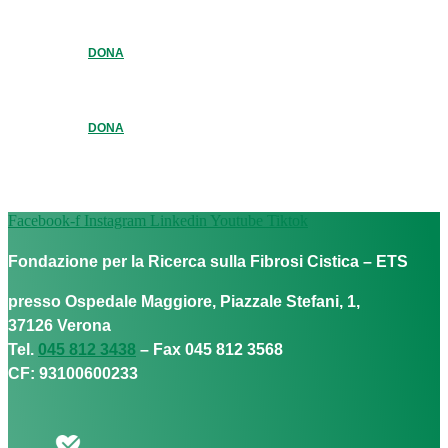
DONA
DONA
Facebook-f
Instagram
Linkedin
Youtube
Tiktok
Fondazione per la Ricerca sulla Fibrosi Cistica – ETS
presso Ospedale Maggiore, Piazzale Stefani, 1,
37126 Verona
Tel.
045 812 3438
– Fax 045 812 3568
CF: 93100600233