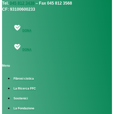
Tel.
045 812 3438
– Fax 045 812 3568
CF: 93100600233
DONA
DONA
Menu
Fibrosi cistica
La Ricerca FFC
Sostienici
La Fondazione