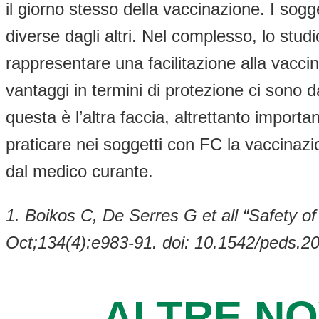
il giorno stesso della vaccinazione. I sog
diverse dagli altri. Nel complesso, lo s
rappresentare una facilitazione alla vacc
vantaggi in termini di protezione ci sono d
questa è l’altra faccia, altrettanto import
praticare nei soggetti con FC la vaccinazio
dal medico curante.
1. Boikos C, De Serres G et all “Safety of 
Oct;134(4):e983-91. doi: 10.1542/peds.2
ALTRE NO