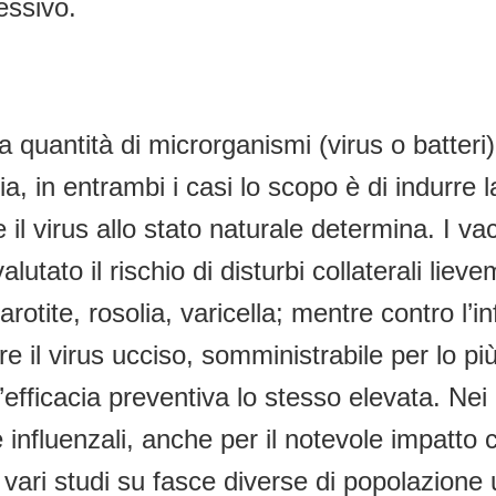
essivo.
 quantità di microrganismi (virus o batteri)
tia, in entrambi i casi lo scopo è di indurre
il virus allo stato naturale determina. I vacc
ato il rischio di disturbi collaterali lieve
rotite, rosolia, varicella; mentre contro l’in
re il virus ucciso, somministrabile per lo p
e l’efficacia preventiva lo stesso elevata. N
 influenzali, anche per il notevole impatt
vari studi su fasce diverse di popolazione u