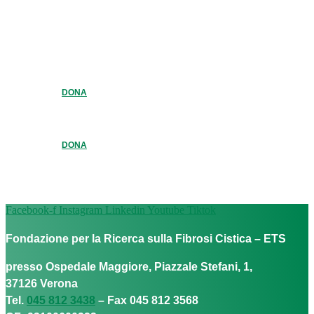
DONA
DONA
Facebook-f
Instagram
Linkedin
Youtube
Tiktok
Fondazione per la Ricerca sulla Fibrosi Cistica – ETS
presso Ospedale Maggiore, Piazzale Stefani, 1,
37126 Verona
Tel.
045 812 3438
– Fax 045 812 3568