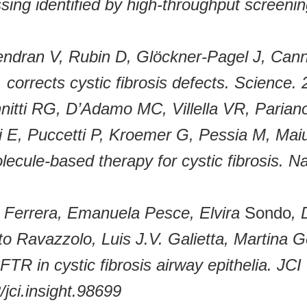
ing identified by high-throughput screenin
ndran V, Rubin D, Glöckner-Pagel J, Can
, corrects cystic fibrosis defects. Science
nitti RG, D’Adamo MC, Villella VR, Parian
ari E, Puccetti P, Kroemer G, Pessia M, Mai
olecule-based therapy for cystic fibrosis. 
a Ferrera, Emanuela Pesce, Elvira
Sondo
, 
to Ravazzolo, Luis J.V. Galietta, Martina 
R in cystic fibrosis airway epithelia. JCI 
/jci.insight.98699