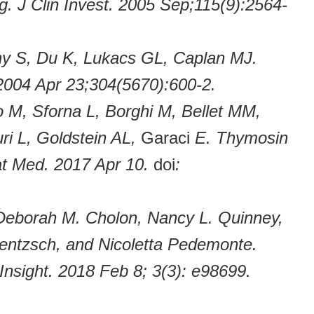
g. J Clin Invest. 2005 Sep;115(9):2564-
ny S, Du K, Lukacs GL, Caplan MJ.
. 2004 Apr 23;304(5670):600-2.
o M, Sforna L, Borghi M, Bellet MM,
uri L, Goldstein AL,
Garaci
E. Thymosin
Nat Med. 2017 Apr 10.
doi
:
Deborah M. Cholon, Nancy L. Quinney,
Gentzsch, and Nicoletta Pedemonte.
Insight. 2018 Feb 8; 3(3): e98699.