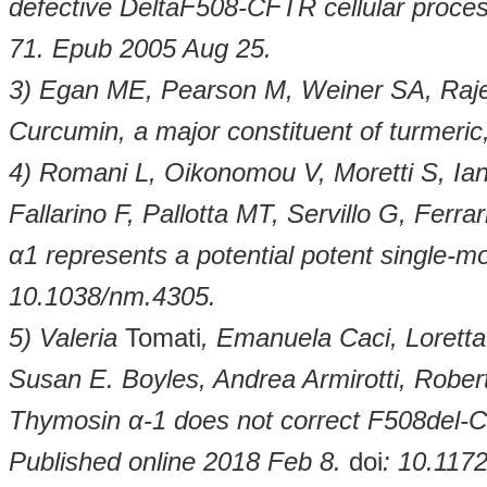
defective DeltaF508-CFTR cellular process
71. Epub 2005 Aug 25.
3) Egan ME, Pearson M, Weiner SA, Raje
Curcumin, a major constituent of turmeric
4) Romani L, Oikonomou V, Moretti S, Ian
Fallarino F, Pallotta MT, Servillo G, Ferr
α1 represents a potential potent single-m
10.1038/nm.4305.
5) Valeria
Tomati
, Emanuela Caci, Lorett
Susan E. Boyles, Andrea Armirotti, Rober
Thymosin α-1 does not correct F508del-CFT
Published online 2018 Feb 8.
doi
: 10.1172