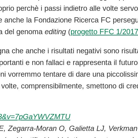
proprio perchè i passi indietro alle volte se
che anche la Fondazione Ricerca FC perseg
ca del genoma
editing
(
progetto FFC 1/201
gna che anche i risultati negativi sono risul
mportanti e non fallaci e rappresenta il futur
ioni vorremmo tentare di dare una piccolissi
le volte, comprensibilmente, smettono di cre
=993&v=7pGaYWVZMTU
, Zegarra-Moran O, Galietta LJ, Verkman 