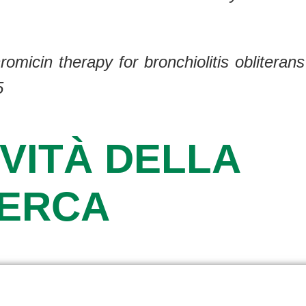
omicin therapy for bronchiolitis obliteran
5
VITÀ DELLA
CERCA