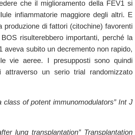
o vedere che il miglioramento della FEV1 si
lule infiammatorie maggiore degli altri. E
a produzione di fattori (citochine) favorenti
 BOS risulterebbero importanti, perché la
FEV1 aveva subito un decremento non rapido,
le vie aeree. I presupposti sono quindi
 attraverso un serio trial randomizzato
a class of potent immunomodulators” Int J
fter lung transplantation” Transplantation