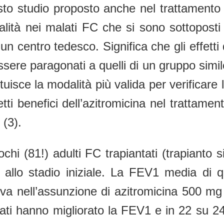
to studio proposto anche nel trattamento d
lità nei malati FC che si sono sottoposti
un centro tedesco. Significa che gli effetti
ssere paragonati a quelli di un gruppo simi
uisce la modalità più valida per verificare 
fetti benefici dell’azitromicina nel tratta
 (3).
chi (81!) adulti FC trapiantati (trapianto 
allo stadio iniziale. La FEV1 media di qu
eva nell’assunzione di azitromicina 500 mg
tati hanno migliorato la FEV1 e in 22 su 2