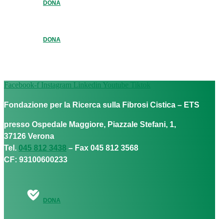
DONA
DONA
Facebook-f
Instagram
Linkedin
Youtube
Tiktok
Fondazione per la Ricerca sulla Fibrosi Cistica – ETS
presso Ospedale Maggiore, Piazzale Stefani, 1,
37126 Verona
Tel.
045 812 3438
– Fax 045 812 3568
CF: 93100600233
DONA