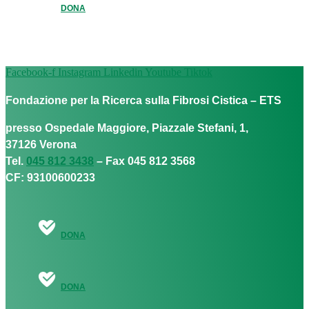
DONA
Facebook-f
Instagram
Linkedin
Youtube
Tiktok
Fondazione per la Ricerca sulla Fibrosi Cistica – ETS
presso Ospedale Maggiore, Piazzale Stefani, 1,
37126 Verona
Tel.
045 812 3438
– Fax 045 812 3568
CF: 93100600233
DONA
DONA