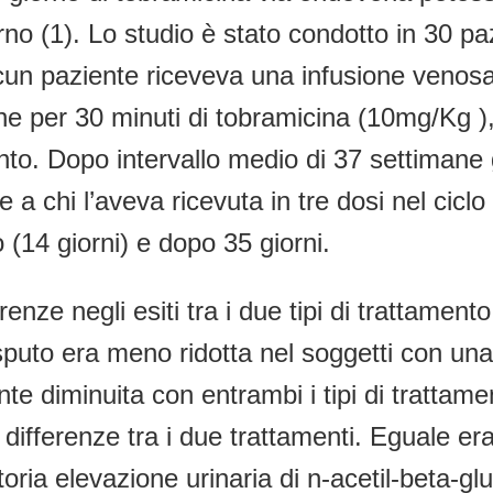
orno (1). Lo studio è stato condotto in 30 p
scun paziente riceveva una infusione veno
ne per 30 minuti di tobramicina (10mg/Kg ), 
to. Dopo intervallo medio di 37 settimane gl
 a chi l’aveva ricevuta in tre dosi nel cicl
clo (14 giorni) e dopo 35 giorni.
enze negli esiti tra i due tipi di trattament
puto era meno ridotta nel soggetti con un
nte diminuita con entrambi i tipi di trattame
differenze tra i due trattamenti. Eguale er
sitoria elevazione urinaria di n-acetil-beta-