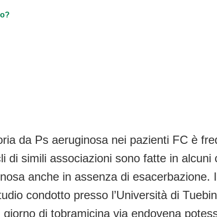
no?
atoria da Ps aeruginosa nei pazienti FC è f
cli di simili associazioni sono fatte in alcun
osa anche in assenza di esacerbazione. In
studio condotto presso l’Università di Tuebi
 al giorno di tobramicina via endovena potess