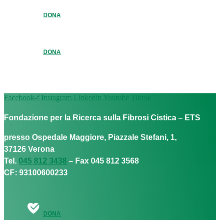
DONA
DONA
Facebook-f
Instagram
Linkedin
Youtube
Tiktok
Fondazione per la Ricerca sulla Fibrosi Cistica – ETS
presso Ospedale Maggiore, Piazzale Stefani, 1,
37126 Verona
Tel.
045 812 3438
– Fax 045 812 3568
CF: 93100600233
DONA