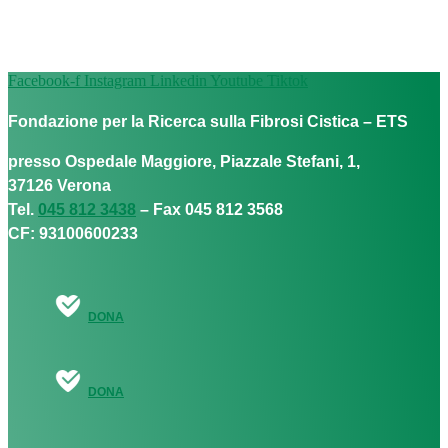
Facebook-f
Instagram
Linkedin
Youtube
Tiktok
Fondazione per la Ricerca sulla Fibrosi Cistica – ETS
presso Ospedale Maggiore, Piazzale Stefani, 1,
37126 Verona
Tel.
045 812 3438
– Fax 045 812 3568
CF: 93100600233
DONA
DONA