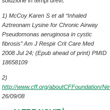
soluzione in tempi brevi.
1) McCoy Karen S et all “Inhaled
Aztreonam Lysine for Chronic Airway
Pseudomonas aeruginosa in cystic
fibrosis” Am J Respir Crit Care Med
2008 Jul 24; (Epub ahead of print) PMID
18658109
2)
http://www.cff.org/aboutCFFoundation/N
26/09/08