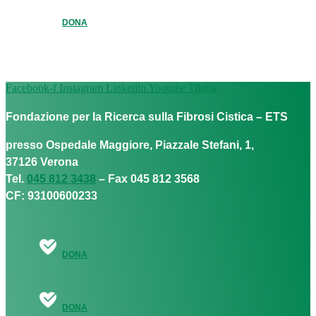
DONA
Facebook-f
Instagram
Linkedin
Youtube
Tiktok
Fondazione per la Ricerca sulla Fibrosi Cistica – ETS
presso Ospedale Maggiore, Piazzale Stefani, 1,
37126 Verona
Tel.
045 812 3438
– Fax 045 812 3568
CF: 93100600233
DONA
DONA