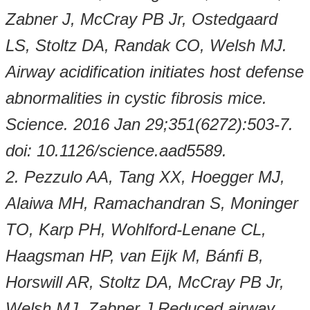
Zabner J, McCray PB Jr, Ostedgaard
LS, Stoltz DA, Randak CO, Welsh MJ.
Airway acidification initiates host defense
abnormalities in cystic fibrosis mice.
Science. 2016 Jan 29;351(6272):503-7.
doi: 10.1126/science.aad5589.
2. Pezzulo AA, Tang XX, Hoegger MJ,
Alaiwa MH, Ramachandran S, Moninger
TO, Karp PH, Wohlford-Lenane CL,
Haagsman HP, van Eijk M, Bánfi B,
Horswill AR, Stoltz DA, McCray PB Jr,
Welsh MJ, Zabner J Reduced airway