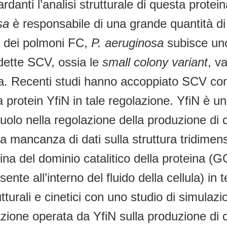
ardanti l’analisi strutturale di questa protei
sa
è responsabile di una grande quantità di 
e dei polmoni FC,
P. aeruginosa
subisce uno
idette SCV, ossia le
small colony variant
, v
la. Recenti studi hanno accoppiato SCV con 
la protein YfiN in tale regolazione. YfiN è
 ruolo nella regolazione della produzione di
a mancanza di dati sulla struttura tridimen
llina del dominio catalitico della proteina (
sente all’interno del fluido della cellula) 
rali e cinetici con uno studio di simulazione
zione operata da YfiN sulla produzione di c