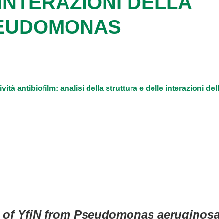
INTERAZIONI DELLA
PSEUDOMONAS
tività antibiofilm: analisi della struttura e delle interazion
on of YfiN from Pseudomonas aeruginosa: