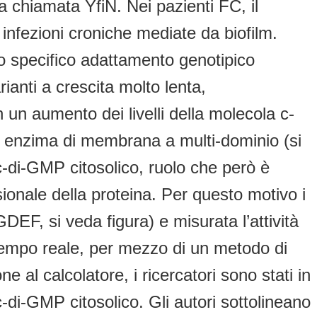
na chiamata YfiN. Nei pazienti FC, il
infezioni croniche mediate da biofilm.
 specifico adattamento genotipico
arianti a crescita molto lenta,
un aumento dei livelli della molecola c-
 un enzima di membrana a multi-dominio (si
 c-di-GMP citosolico, ruolo che però è
sionale della proteina. Per questo motivo i
GGDEF, si veda figura) e misurata l’attività
in tempo reale, per mezzo di un metodo di
 al calcolatore, i ricercatori sono stati in
-di-GMP citosolico. Gli autori sottolineano