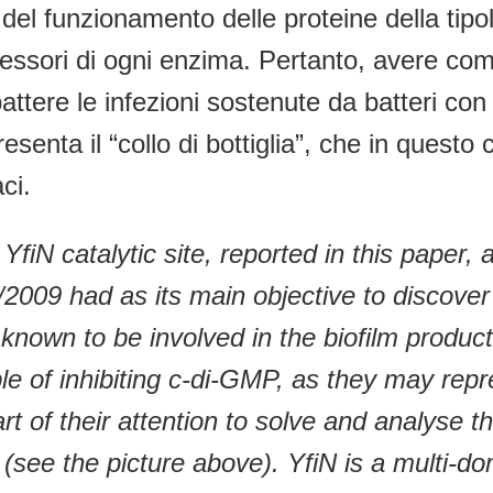
del funzionamento delle proteine della tip
cessori di ogni enzima. Pertanto, avere come
tere le infezioni sostenute da batteri con bi
ppresenta il “collo di bottiglia”, che in ques
ci.
 YfiN catalytic site, reported in this paper
009 had as its main objective to discover n
known to be involved in the biofilm producti
e of inhibiting c-di-GMP, as they may repr
rt of their attention to solve and analyse t
n (see the picture above). YfiN is a multi