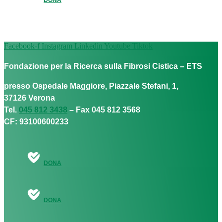
Facebook-f
Instagram
Linkedin
Youtube
Tiktok
Fondazione per la Ricerca sulla Fibrosi Cistica – ETS
presso Ospedale Maggiore, Piazzale Stefani, 1,
37126 Verona
Tel.
045 812 3438
– Fax 045 812 3568
CF: 93100600233
DONA
DONA