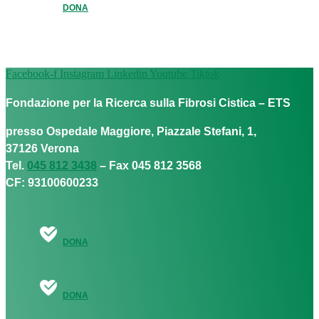
DONA
Facebook-f
Instagram
Linkedin
Youtube
Tiktok
Fondazione per la Ricerca sulla Fibrosi Cistica – ETS
presso Ospedale Maggiore, Piazzale Stefani, 1,
37126 Verona
Tel.
045 812 3438
– Fax 045 812 3568
CF: 93100600233
DONA
DONA