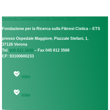
Facebook-f
Instagram
Linkedin
Youtube
Tiktok
Fondazione per la Ricerca sulla Fibrosi Cistica – ETS
presso Ospedale Maggiore, Piazzale Stefani, 1,
37126 Verona
Tel.
045 812 3438
– Fax 045 812 3568
CF: 93100600233
DONA
DONA