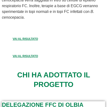
cenocepacia
verrà saggiata in vitro su cellule di epitelio
respiratorio FC. Inoltre, terapie a base di EGCG verranno
sperimentate in topi normali e in topi FC infettati con
B.
cenocepacia
.
VAI AL RISULTATO
VAI AL RISULTATO
CHI HA ADOTTATO IL
PROGETTO
DELEGAZIONE FFC DI OLBIA