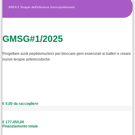
AREA 3 Terapie dell'infezione broncopolmonare
GMSG#1/2025
Progettare acidi peptidonucleici per bloccare geni essenziali ai batteri e creare
nuove terapie antimicrobiche
€ 0,00 da raccogliere
€ 177.450,00
Finanziamento totale