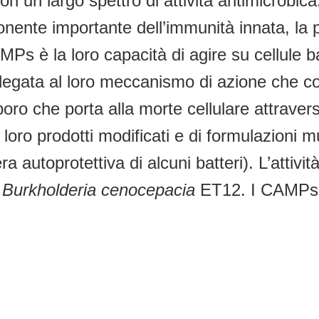
con un largo spettro di attività antimicrobic
nte importante dell’immunità innata, la pri
s è la loro capacità di agire su cellule b
 legata al loro meccanismo di azione che con
ro che porta alla morte cellulare attraverso
loro prodotti modificati e di formulazioni m
era autoprotettiva di alcuni batteri). L’atti
e
Burkholderia cenocepacia
ET12. I CAMPs pi