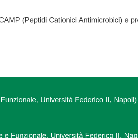
i : CAMP (Peptidi Cationici Antimicrobici) e
 Funzionale, Università Federico II, Napoli)
e e Funzionale, Università Federico II, Napo