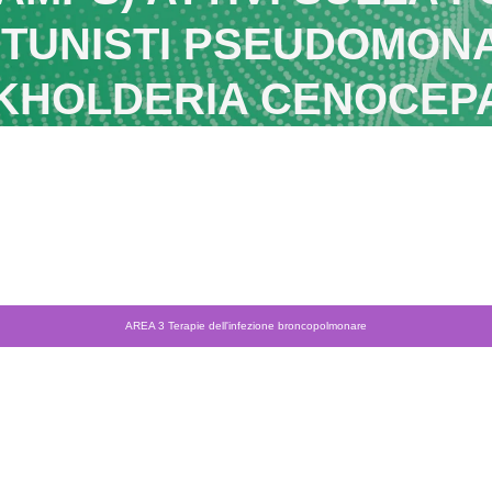
TUNISTI PSEUDOMON
KHOLDERIA CENOCEP
AREA 3 Terapie dell'infezione broncopolmonare