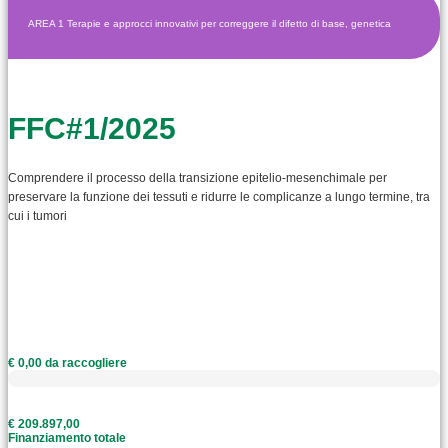
AREA 1 Terapie e approcci innovativi per correggere il difetto di base, genetica
FFC#1/2025
Comprendere il processo della transizione epitelio-mesenchimale per
preservare la funzione dei tessuti e ridurre le complicanze a lungo termine, tra
cui i tumori
€ 0,00 da raccogliere
€ 209.897,00
Finanziamento totale