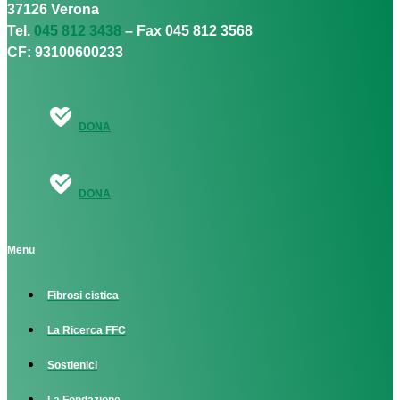
37126 Verona
Tel.
045 812 3438
– Fax 045 812 3568
CF: 93100600233
DONA
DONA
Menu
Fibrosi cistica
La Ricerca FFC
Sostienici