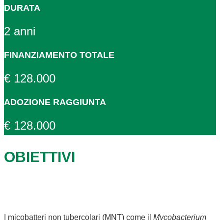
DURATA
2 anni
FINANZIAMENTO TOTALE
€ 128.000
ADOZIONE RAGGIUNTA
€ 128.000
OBIETTIVI
I micobatteri non tubercolari (MNT) come il
Mycobacterium