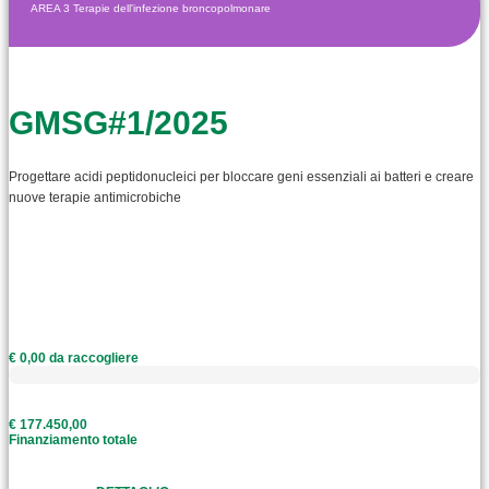
AREA 3 Terapie dell'infezione broncopolmonare
GMSG#1/2025
Progettare acidi peptidonucleici per bloccare geni essenziali ai batteri e creare
nuove terapie antimicrobiche
€ 0,00 da raccogliere
€ 177.450,00
Finanziamento totale