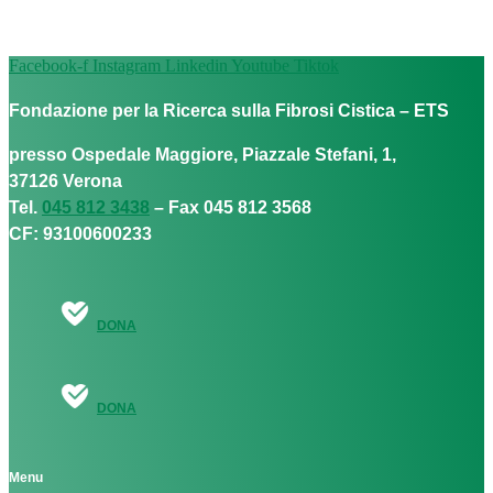
Facebook-f
Instagram
Linkedin
Youtube
Tiktok
Fondazione per la Ricerca sulla Fibrosi Cistica – ETS
presso Ospedale Maggiore, Piazzale Stefani, 1,
37126 Verona
Tel.
045 812 3438
– Fax 045 812 3568
CF: 93100600233
DONA
DONA
Menu