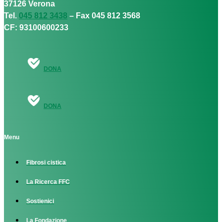
37126 Verona
Tel.
045 812 3438
– Fax 045 812 3568
CF: 93100600233
DONA
DONA
Menu
Fibrosi cistica
La Ricerca FFC
Sostienici
La Fondazione