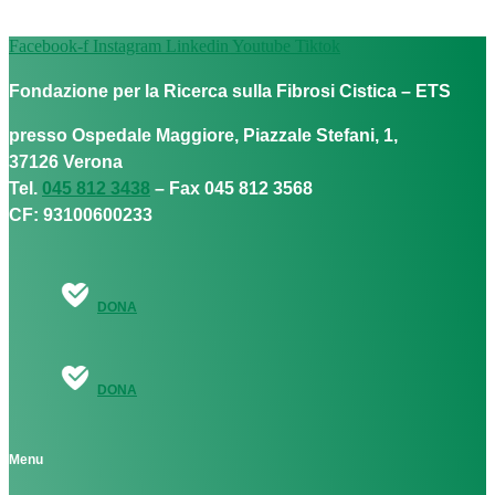
Facebook-f
Instagram
Linkedin
Youtube
Tiktok
Fondazione per la Ricerca sulla Fibrosi Cistica – ETS
presso Ospedale Maggiore, Piazzale Stefani, 1,
37126 Verona
Tel.
045 812 3438
– Fax 045 812 3568
CF: 93100600233
DONA
DONA
Menu