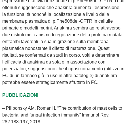
espressione e attività funzionale di p.Phe508del-CFTR. I dati
ottenuti suggeriscono che anakinra aumenta l’espressione,
la funzionalità nonché la localizzazione a livello della
membrana plasmatica di p.Phe508del-CFTR in cellulle
primarie e modelli murini. Anakinra sembra agire attraverso
due distinti meccanismi di regolazione della proteina mutata,
entrambi favorenti la sua migrazione sulla membrana
plasmatica nonostante il difetto di maturazione. Questi
risultati, se confermati da studi in corso, volti a determinare
l’efficacia di anakinra da sola o in associazione con
potenziatori, suggeriscono che il riposizionamento (utilizzo in
FC di un farmaco già in uso in altre patologie) di anakinra
potrebbe essere strategicamente sfruttato in FC.
PUBBLICAZIONI
– Piliponsky AM, Romani L “The contribution of mast cells to
bacterial and fungal infection immunity” Immunol Rev.
282:188-197, 2018.