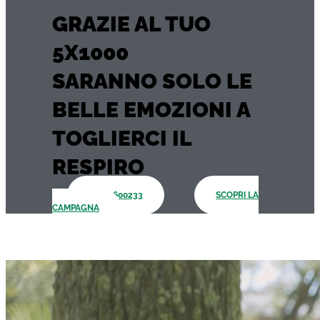
GRAZIE AL TUO
5X1000
SARANNO SOLO LE
BELLE EMOZIONI A
TOGLIERCI IL
RESPIRO
93100600233
SCOPRI LA
CAMPAGNA