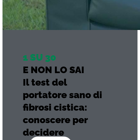
1 SU 30
E NON LO SAI
Il test del
portatore sano di
fibrosi cistica:
conoscere per
decidere