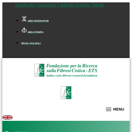
Facebook-f
Instagram
Linkedin
Youtube
Tiktok
AREA RICERCATORI
AREA STAMPA
REGALI SOLIDALI