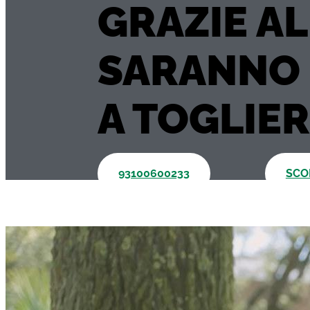
GRAZIE AL
SARANNO 
A TOGLIER
93100600233
SCO