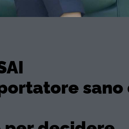
SAI
 portatore sano 
 per decidere