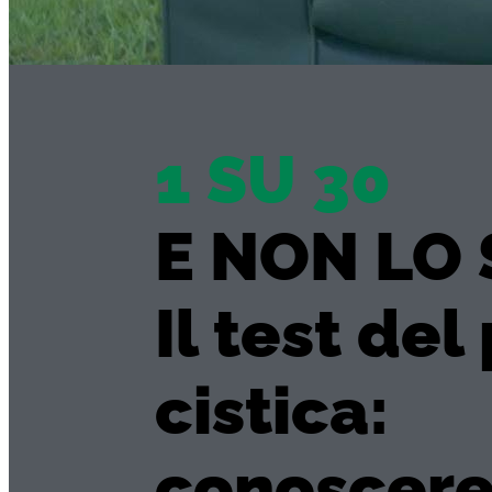
1 SU 30
E NON LO 
Il test del
cistica:
conoscere