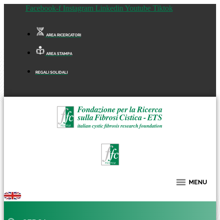
Facebook-f
Instagram
Linkedin
Youtube
Tiktok
AREA RICERCATORI
AREA STAMPA
REGALI SOLIDALI