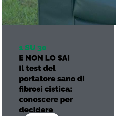
1 SU 30
E NON LO SAI
Il test del
portatore sano di
fibrosi cistica:
conoscere per
decidere