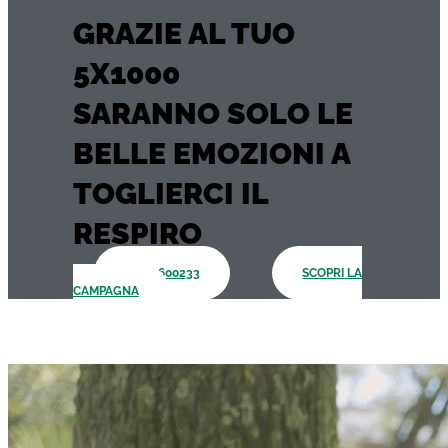
GRAZIE AL TUO
5X1000
SARANNO SOLO LE
BELLE EMOZIONI A
TOGLIERCI IL
RESPIRO
93100600233
SCOPRI LA
CAMPAGNA