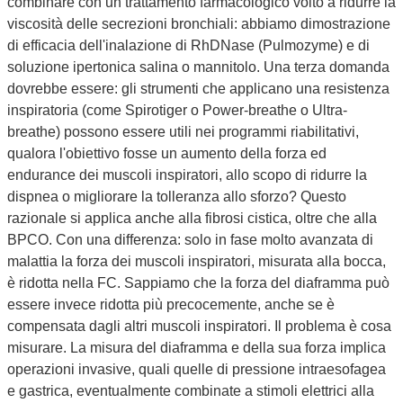
combinare con un trattamento farmacologico volto a ridurre la
viscosità delle secrezioni bronchiali: abbiamo dimostrazione
di efficacia dell'inalazione di RhDNase (Pulmozyme) e di
soluzione ipertonica salina o mannitolo. Una terza domanda
dovrebbe essere: gli strumenti che applicano una resistenza
inspiratoria (come Spirotiger o Power-breathe o Ultra-
breathe) possono essere utili nei programmi riabilitativi,
qualora l'obiettivo fosse un aumento della forza ed
endurance dei muscoli inspiratori, allo scopo di ridurre la
dispnea o migliorare la tolleranza allo sforzo? Questo
razionale si applica anche alla fibrosi cistica, oltre che alla
BPCO. Con una differenza: solo in fase molto avanzata di
malattia la forza dei muscoli inspiratori, misurata alla bocca,
è ridotta nella FC. Sappiamo che la forza del diaframma può
essere invece ridotta più precocemente, anche se è
compensata dagli altri muscoli inspiratori. Il problema è cosa
misurare. La misura del diaframma e della sua forza implica
operazioni invasive, quali quelle di pressione intraesofagea
e gastrica, eventualmente combinate a stimoli elettrici alla