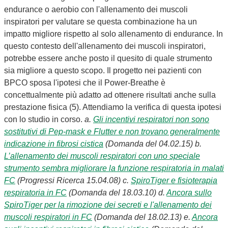
endurance o aerobio con l'allenamento dei muscoli
inspiratori per valutare se questa combinazione ha un
impatto migliore rispetto al solo allenamento di endurance. In
questo contesto dell'allenamento dei muscoli inspiratori,
potrebbe essere anche posto il quesito di quale strumento
sia migliore a questo scopo. Il progetto nei pazienti con
BPCO sposa l'ipotesi che il Power-Breathe è
concettualmente più adatto ad ottenere risultati anche sulla
prestazione fisica (5). Attendiamo la verifica di questa ipotesi
con lo studio in corso.
a.
Gli incentivi respiratori non sono
sostitutivi di Pep-mask e Flutter e non trovano generalmente
indicazione in fibrosi cistica
(Domanda del 04.02.15)
b.
L’allenamento dei muscoli respiratori con uno speciale
strumento sembra migliorare la funzione respiratoria in malati
FC
(Progressi Ricerca 15.04.08)
c.
SpiroTiger e fisioterapia
respiratoria in FC
(Domanda del 18.03.10)
d.
Ancora sullo
SpiroTiger per la rimozione dei secreti e l'allenamento dei
muscoli respiratori in FC
(Domanda del 18.02.13)
e.
Ancora