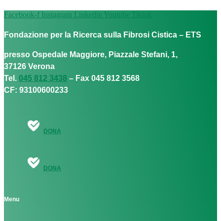
Facebook-f
Instagram
Linkedin
Youtube
Tiktok
Fondazione per la Ricerca sulla Fibrosi Cistica – ETS
presso Ospedale Maggiore, Piazzale Stefani, 1,
37126 Verona
Tel.
045 812 3438
– Fax 045 812 3568
CF: 93100600233
DONA
DONA
Menu