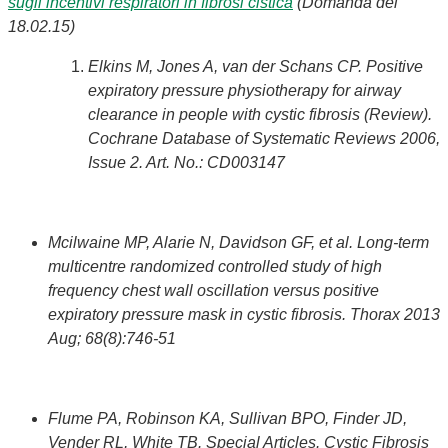
sugli incentivi respiratori in fibrosi cistica
(Domanda del
18.02.15)
Elkins M, Jones A, van der Schans CP. Positive
expiratory pressure physiotherapy for airway
clearance in people with cystic fibrosis (Review).
Cochrane Database of Systematic Reviews 2006,
Issue 2. Art. No.: CD003147
Mcilwaine MP, Alarie N, Davidson GF, et al. Long-term
multicentre randomized controlled study of high
frequency chest wall oscillation versus positive
expiratory pressure mask in cystic fibrosis. Thorax 2013
Aug; 68(8):746-51
Flume PA, Robinson KA, Sullivan BPO, Finder JD,
Vender RL, White TB. Special Articles. Cystic Fibrosis