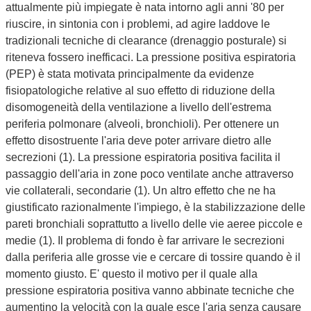
attualmente più impiegate è nata intorno agli anni '80 per
riuscire, in sintonia con i problemi, ad agire laddove le
tradizionali tecniche di clearance (drenaggio posturale) si
riteneva fossero inefficaci. La pressione positiva espiratoria
(PEP) è stata motivata principalmente da evidenze
fisiopatologiche relative al suo effetto di riduzione della
disomogeneità della ventilazione a livello dell'estrema
periferia polmonare (alveoli, bronchioli). Per ottenere un
effetto disostruente l'aria deve poter arrivare dietro alle
secrezioni (1). La pressione espiratoria positiva facilita il
passaggio dell'aria in zone poco ventilate anche attraverso
vie collaterali, secondarie (1). Un altro effetto che ne ha
giustificato razionalmente l'impiego, è la stabilizzazione delle
pareti bronchiali soprattutto a livello delle vie aeree piccole e
medie (1). Il problema di fondo è far arrivare le secrezioni
dalla periferia alle grosse vie e cercare di tossire quando è il
momento giusto. E' questo il motivo per il quale alla
pressione espiratoria positiva vanno abbinate tecniche che
aumentino la velocità con la quale esce l'aria senza causare