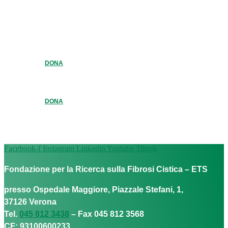
DONA
DONA
Facebook-f
Instagram
Linkedin
Youtube
Tiktok
Fondazione per la Ricerca sulla Fibrosi Cistica – ETS
presso Ospedale Maggiore, Piazzale Stefani, 1,
37126 Verona
Tel.
045 812 3438
– Fax 045 812 3568
CF: 93100600233