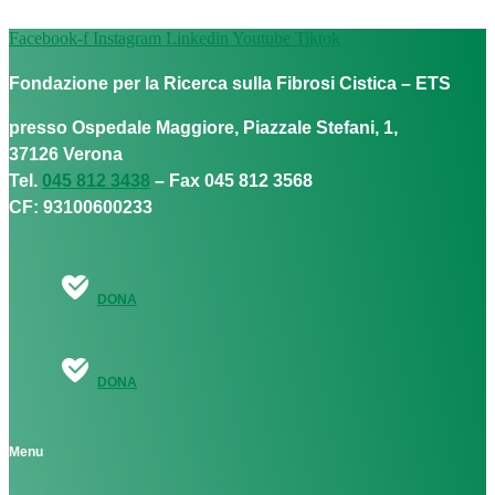
Facebook-f
Instagram
Linkedin
Youtube
Tiktok
Fondazione per la Ricerca sulla Fibrosi Cistica – ETS
presso Ospedale Maggiore, Piazzale Stefani, 1,
37126 Verona
Tel.
045 812 3438
– Fax 045 812 3568
CF: 93100600233
DONA
DONA
Menu