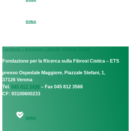
DONA
Facebook-f
Instagram
Linkedin
Youtube
Tiktok
Fondazione per la Ricerca sulla Fibrosi Cistica – ETS
presso Ospedale Maggiore, Piazzale Stefani, 1,
37126 Verona
Tel.
045 812 3438
– Fax 045 812 3568
CF: 93100600233
DONA