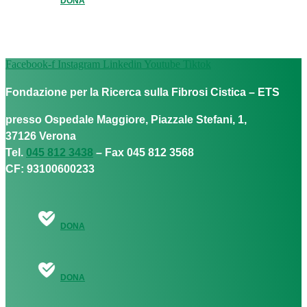
DONA
Facebook-f
Instagram
Linkedin
Youtube
Tiktok
Fondazione per la Ricerca sulla Fibrosi Cistica – ETS
presso Ospedale Maggiore, Piazzale Stefani, 1,
37126 Verona
Tel.
045 812 3438
– Fax 045 812 3568
CF: 93100600233
DONA
DONA