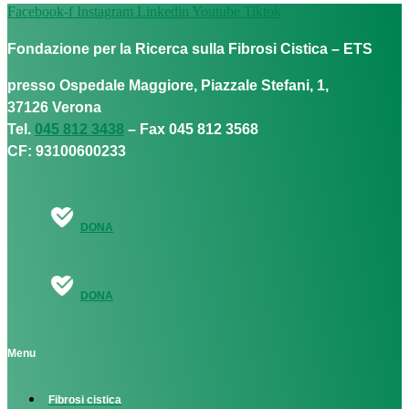
Facebook-f
Instagram
Linkedin
Youtube
Tiktok
Fondazione per la Ricerca sulla Fibrosi Cistica – ETS
presso Ospedale Maggiore, Piazzale Stefani, 1,
37126 Verona
Tel.
045 812 3438
– Fax 045 812 3568
CF: 93100600233
DONA
DONA
Menu
Fibrosi cistica