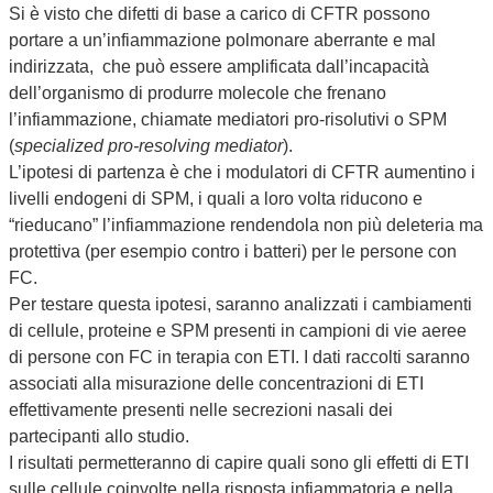
Si è visto che difetti di base a carico di CFTR possono
portare a un’infiammazione polmonare aberrante e mal
indirizzata, che può essere amplificata dall’incapacità
dell’organismo di produrre molecole che frenano
l’infiammazione, chiamate mediatori pro-risolutivi o SPM
(
specialized pro-resolving mediator
).
L’ipotesi di partenza è che i modulatori di CFTR aumentino i
livelli endogeni di SPM, i quali a loro volta riducono e
“rieducano” l’infiammazione rendendola non più deleteria ma
protettiva (per esempio contro i batteri) per le persone con
FC.
Per testare questa ipotesi, saranno analizzati i cambiamenti
di cellule, proteine e SPM presenti in campioni di vie aeree
di persone con FC in terapia con ETI. I dati raccolti saranno
associati alla misurazione delle concentrazioni di ETI
effettivamente presenti nelle secrezioni nasali dei
partecipanti allo studio.
I risultati permetteranno di capire quali sono gli effetti di ETI
sulle cellule coinvolte nella risposta infiammatoria e nella