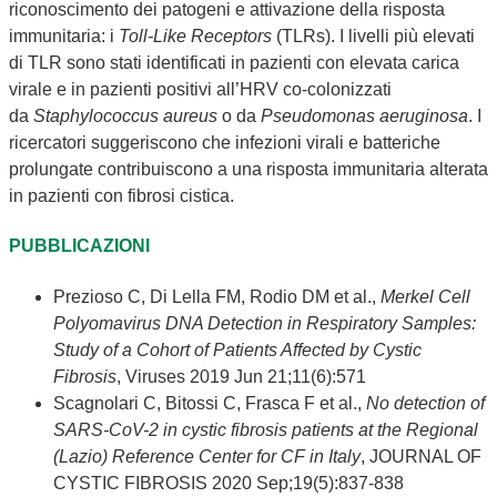
riconoscimento dei patogeni e attivazione della risposta
immunitaria: i
Toll-Like Receptors
(TLRs). I livelli più elevati
di TLR sono stati identificati in pazienti con elevata carica
virale e in pazienti positivi all’HRV co-colonizzati
da
Staphylococcus aureus
o da
Pseudomonas aeruginosa
. I
ricercatori suggeriscono che infezioni virali e batteriche
prolungate contribuiscono a una risposta immunitaria alterata
in pazienti con fibrosi cistica.
PUBBLICAZIONI
Prezioso C, Di Lella FM, Rodio DM et al.,
Merkel Cell
Polyomavirus DNA Detection in Respiratory Samples:
Study of a Cohort of Patients Affected by Cystic
Fibrosis
, Viruses 2019 Jun 21;11(6):571
Scagnolari C, Bitossi C, Frasca F et al.,
No detection of
SARS-CoV-2 in cystic fibrosis patients at the Regional
(Lazio) Reference Center for CF in Italy
, JOURNAL OF
CYSTIC FIBROSIS 2020 Sep;19(5):837-838