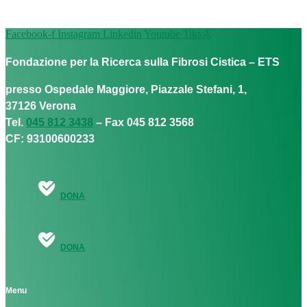
Facebook-f
Instagram
Linkedin
Youtube
Tiktok
Fondazione per la Ricerca sulla Fibrosi Cistica – ETS
presso Ospedale Maggiore, Piazzale Stefani, 1,
37126 Verona
Tel.
045 812 3438
– Fax 045 812 3568
CF: 93100600233
DONA
DONA
Menu