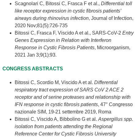
Scagnolari C, Bitossi C, Frasca F et al.,
Differential toll
like receptor expression in cystic fibrosis patients’
airways during rhinovirus infection
, Journal of Infection,
2020 Nov;81(5):726-735
Bitossi C, Frasca F, Viscido A et al., SARS-CoV-2
Entry
Genes Expression in Relation with Interferon
Response in Cystic Fibrosis Patients
, Microorganism,
2021 Jan 3;9(1):93.
CONGRESS ABSTRACTS
Bitossi C, Scordio M, Viscido A et al.
Differential
respiratory tract expression of SARS CoV 2 ACE 2
receptor and of serine proteases and relationship with
IFN response in cystic fibrosis patients
, 47° Congresso
nazionale SIM, 19-21 settembre 2019, Roma
Bitossi C, Viscido A, Bibbolino G et al.
Aspergillus spp.
isolation from patients attending the Regional
Reference Center for Cystic Fibrosis University