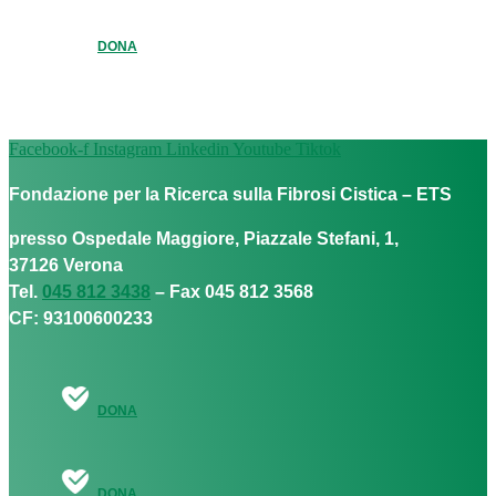
DONA
Facebook-f
Instagram
Linkedin
Youtube
Tiktok
Fondazione per la Ricerca sulla Fibrosi Cistica – ETS
presso Ospedale Maggiore, Piazzale Stefani, 1,
37126 Verona
Tel.
045 812 3438
– Fax 045 812 3568
CF: 93100600233
DONA
DONA