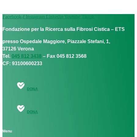
Facebook-f
Instagram
Linkedin
Youtube
Tiktok
Fondazione per la Ricerca sulla Fibrosi Cistica – ETS
presso Ospedale Maggiore, Piazzale Stefani, 1,
37126 Verona
Tel.
045 812 3438
– Fax 045 812 3568
CF: 93100600233
DONA
DONA
Menu