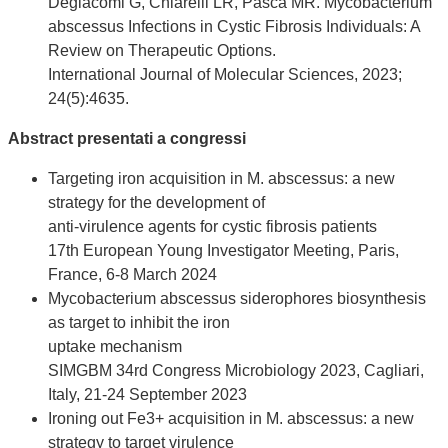
Degiacomi G, Chiarelli LR, Pasca MR. Mycobacterium
abscessus Infections in Cystic Fibrosis Individuals: A
Review on Therapeutic Options.
International Journal of Molecular Sciences, 2023;
24(5):4635.
Abstract presentati a congressi
Targeting iron acquisition in M. abscessus: a new
strategy for the development of
anti-virulence agents for cystic fibrosis patients
17th European Young Investigator Meeting, Paris,
France, 6-8 March 2024
Mycobacterium abscessus siderophores biosynthesis
as target to inhibit the iron
uptake mechanism
SIMGBM 34rd Congress Microbiology 2023, Cagliari,
Italy, 21-24 September 2023
Ironing out Fe3+ acquisition in M. abscessus: a new
strategy to target virulence