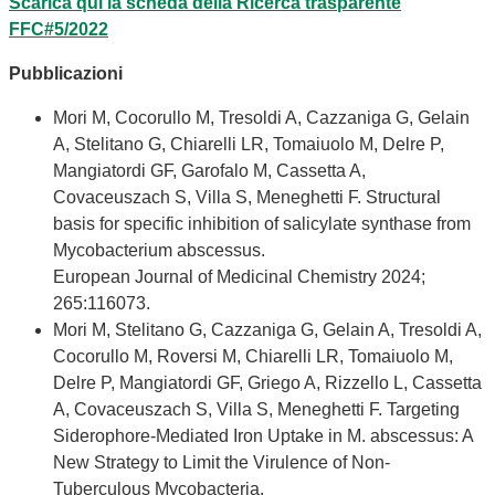
Scarica qui la scheda della Ricerca trasparente
FFC#5/2022
Pubblicazioni
Mori M, Cocorullo M, Tresoldi A, Cazzaniga G, Gelain
A, Stelitano G, Chiarelli LR, Tomaiuolo M, Delre P,
Mangiatordi GF, Garofalo M, Cassetta A,
Covaceuszach S, Villa S, Meneghetti F. Structural
basis for specific inhibition of salicylate synthase from
Mycobacterium abscessus.
European Journal of Medicinal Chemistry 2024;
265:116073.
Mori M, Stelitano G, Cazzaniga G, Gelain A, Tresoldi A,
Cocorullo M, Roversi M, Chiarelli LR, Tomaiuolo M,
Delre P, Mangiatordi GF, Griego A, Rizzello L, Cassetta
A, Covaceuszach S, Villa S, Meneghetti F. Targeting
Siderophore-Mediated Iron Uptake in M. abscessus: A
New Strategy to Limit the Virulence of Non-
Tuberculous Mycobacteria.