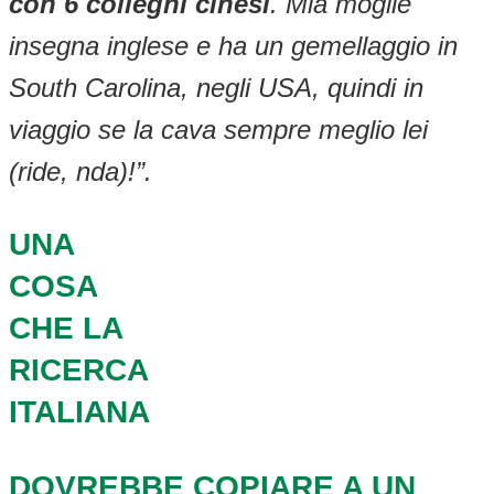
con 6 colleghi cinesi
. Mia moglie
insegna inglese e ha un gemellaggio in
South Carolina, negli USA, quindi in
viaggio se la cava sempre meglio lei
(ride, nda)!”.
UNA
COSA
CHE LA
RICERCA
ITALIANA
DOVREBBE COPIARE A UN