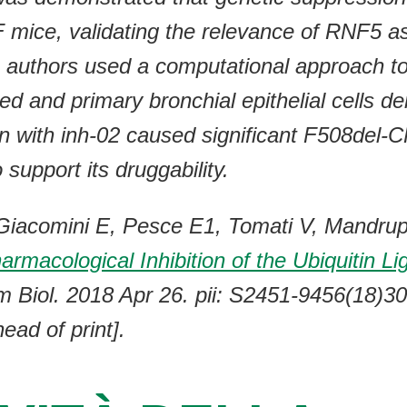
F mice, validating the relevance of RNF5 as
authors used a computational approach to 
zed and primary bronchial epithelial cells 
on with inh-02 caused significant F508del
 support its druggability.
 Giacomini E, Pesce E1, Tomati V, Mandrup 
armacological Inhibition of the Ubiquiti
m Biol. 2018 Apr 26. pii: S2451-9456(18)30
ad of print].