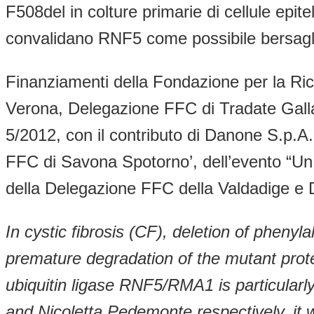
F508del in colture primarie di cellule epitel
convalidano RNF5 come possibile bersaglio 
Finanziamenti della Fondazione per la Ric
Verona, Delegazione FFC di Tradate Gallar
5/2012, con il contributo di Danone S.p.
FFC di Savona Spotorno’, dell’evento “Un 
della Delegazione FFC della Valdadige e 
In cystic fibrosis (CF), deletion of pheny
premature degradation of the mutant pro
ubiquitin ligase RNF5/RMA1 is particularl
and Nicoletta Pedemonte respectively, it 