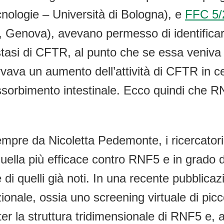
cnologie – Università di Bologna), e
FFC 5/
i, Genova), avevano permesso di identifica
tasi di CFTR, al punto che se essa veniv
ava un aumento dell’attività di CFTR in cel
assorbimento intestinale. Ecco quindi che 
empre da Nicoletta Pedemonte, i ricercatori 
quella più efficace contro RNF5 e in grado
 quelli già noti. In una recente pubblicazione
onale, ossia uno screening virtuale di picc
r la struttura tridimensionale di RNF5 e, 