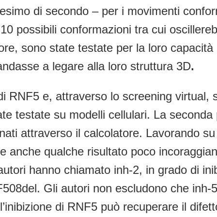
rdesimo di secondo – per i movimenti confo
0 possibili conformazioni tra cui oscillereb
e, sono state testate per la loro capacità
andasse a legare alla loro struttura 3D
.
ri di RNF5 e, attraverso lo screening virtual
e testate su modelli cellulari. La seconda 
onati attraverso il calcolatore. Lavorando s
anche qualche risultato poco incoraggiante
i autori hanno chiamato inh-2, in grado di i
08del. Gli autori non escludono che inh-5 
inibizione di RNF5 può recuperare il difett