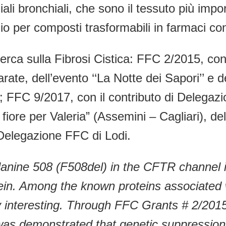
iali bronchiali, che sono il tessuto più impo
per composti trasformabili in farmaci con az
erca sulla Fibrosi Cistica: FFC 2/2015, con
ate, dell’evento ‘‘La Notte dei Sapori’’ e 
A.; FFC 9/2017, con il contributo di Deleg
fiore per Valeria” (Assemini – Cagliari), 
Delegazione FFC di Lodi.
lalanine 508 (F508del) in the CFTR channel 
tein. Among the known proteins associated
y interesting. Through FFC Grants # 2/201
was demonstrated that genetic suppression 