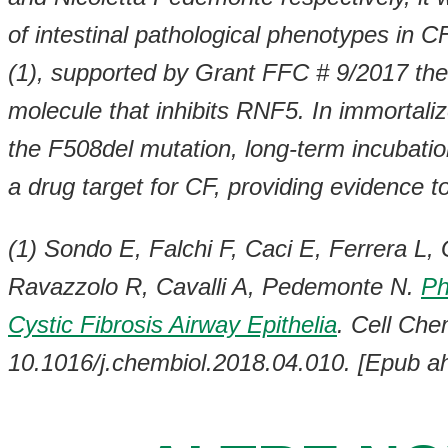
of intestinal pathological phenotypes in C
(1), supported by Grant FFC # 9/2017 the 
molecule that inhibits RNF5. In immortali
the F508del mutation, long-term incubati
a drug target for CF, providing evidence to
(1) Sondo E, Falchi F, Caci E, Ferrera L,
Ravazzolo R, Cavalli A, Pedemonte N.
Ph
Cystic Fibrosis Airway Epithelia
. Cell Che
10.1016/j.chembiol.2018.04.010. [Epub ahe