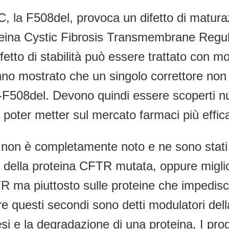
C, la F508del, provoca un difetto di matura
oteina Cystic Fibrosis Transmembrane Regu
fetto di stabilità può essere trattato con m
anno mostrato che un singolo correttore no
508del. Devono quindi essere scoperti nuo
poter metter sul mercato farmaci più effica
o non è completamente noto e ne sono stati 
 della proteina CFTR mutata, oppure migliora
TR ma piuttosto sulle proteine che impedis
 questi secondi sono detti modulatori della
si e la degradazione di una proteina. I pro