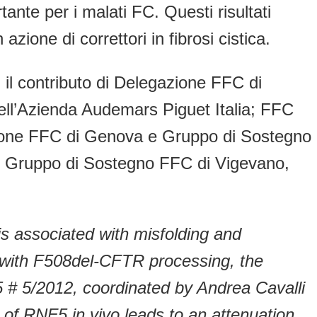
rtante per i malati FC. Questi risultati
ione di correttori in fibrosi cistica.
 il contributo di Delegazione FFC di
dell’Azienda Audemars Piguet Italia; FFC
azione FFC di Genova e Gruppo di Sostegno
del Gruppo di Sostegno FFC di Vigevano,
is associated with misfolding and
 with F508del-CFTR processing, the
5 # 5/2012, coordinated by Andrea Cavalli
of RNF5 in vivo leads to an attenuation