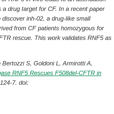
 a drug target for CF. In a recent paper
discover inh-02, a drug-like small
derived from CF patients homozygous for
-CFTR rescue. This work validates RNF5 as
Bertozzi S, Goldoni L, Armirotti A,
n Ligase RNF5 Rescues F508del-CFTR in
124-7. doi: