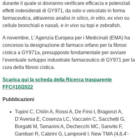
durante il quale si dovranno verificare efficacia e potenziali
effetti indesiderati di GY971, da solo o veicolato in forma
farmaceutica, attraverso analisi
in silico
,
in vitro
,
ex vivo
su
cellule bronchiali e nasali, e
in vivo
su topi e zebrafish.
A novembre, L’ Agenzia Europea per i Medicinali (EMA) ha
concesso la designazione di farmaco orfano per la fibrosi
cistica a GY971a, presupposto fondamentale per avviare
l’eventuale sviluppo industriale farmaceutico di GY971 per la
cura della fibrosi cistica.
Scarica qui la scheda della Ricerca trasparente
FFC#10/2022
Pubblicazioni
Tupini C, Chilin A, Rossi A, De Fino I, Bragonzi A,
D’Aversa E, Cosenza LC, Vaccarin C, Sacchetti G,
Borgatti M, Tamanini A, Dechecchi MC, Sanvito F,
Gambari R, Cabrini G, Lampronti I.
N
ew TMA (4,6,4′-