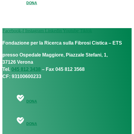
DONA
Facebook-f
Instagram
Linkedin
Youtube
Tiktok
Fondazione per la Ricerca sulla Fibrosi Cistica – ETS
presso Ospedale Maggiore, Piazzale Stefani, 1,
37126 Verona
Tel.
045 812 3438
– Fax 045 812 3568
CF: 93100600233
DONA
DONA