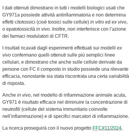
I dati ottenuti dimostrano in tutti i modelli biologici usati che
GY971a possiede attività antinfiammatoria e non determina
effetti citotossici (cioè tossici sulle cellule)
in vitro
ed
ex vivo
,
o epatotossicità
in vivo
. Inoltre, non interferisce con l’azione
dei farmaci modulatori di CFTR.
I risultati ricavati dagli esperimenti effettuati sui modelli
ex
vivo
confermano quelli ottenuti sulle più semplici linee
cellulari, e dimostrano che anche sulle cellule derivate da
persone con FC il composto in studio possiede una rilevante
efficacia, nonostante sia stata riscontrata una certa variabilità
di risposta.
Anche
in vivo
, nel modello di infiammazione animale acuta,
GY971 è risultato efficace nel diminuire la concentrazione di
neutrofili (cellule del sistema immunitario coinvolte
nell’infiammazione) e di specifici marcatori di infiammazione.
La ricerca proseguirà con il nuovo progetto
FFC#11/2024
,